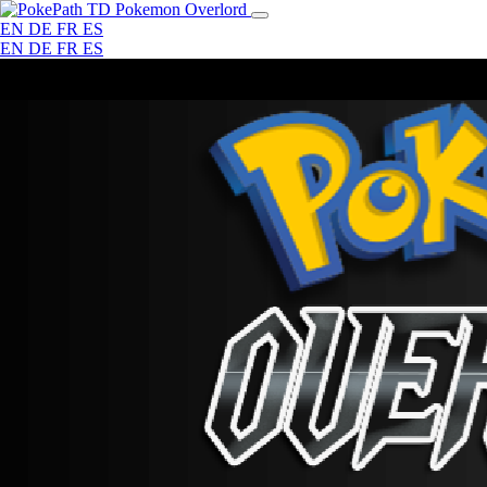
Pokemon Overlord
EN
DE
FR
ES
EN
DE
FR
ES